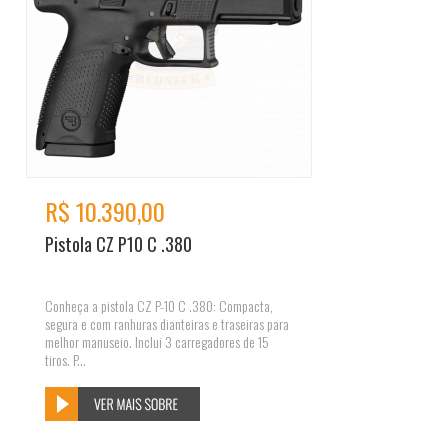
R$ 10.390,00
Pistola CZ P10 C .380
Conheça a pistola CZ P-10 C .380: Compacta,
segura e com ranhuras dianteiras e traseiras para
melhor manuseio. Inclui 3 carregadores de 15
tiros. P...