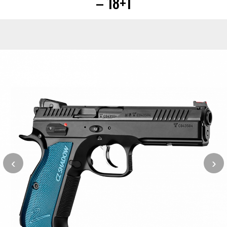
– 18+1
‹
›