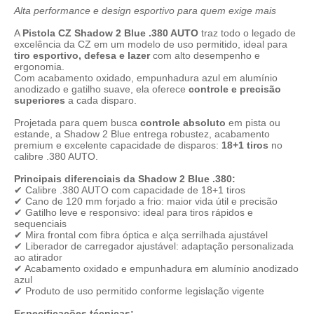
Alta performance e design esportivo para quem exige mais
A
Pistola CZ Shadow 2 Blue .380 AUTO
traz todo o legado de
excelência da CZ em um modelo de uso permitido, ideal para
tiro esportivo, defesa e lazer
com alto desempenho e
ergonomia.
Com acabamento oxidado, empunhadura azul em alumínio
anodizado e gatilho suave, ela oferece
controle e precisão
superiores
a cada disparo.
Projetada para quem busca
controle absoluto
em pista ou
estande, a Shadow 2 Blue entrega robustez, acabamento
premium e excelente capacidade de disparos:
18+1 tiros
no
calibre .380 AUTO.
Principais diferenciais da Shadow 2 Blue .380:
✔ Calibre .380 AUTO com capacidade de 18+1 tiros
✔ Cano de 120 mm forjado a frio: maior vida útil e precisão
✔ Gatilho leve e responsivo: ideal para tiros rápidos e
sequenciais
✔ Mira frontal com fibra óptica e alça serrilhada ajustável
✔ Liberador de carregador ajustável: adaptação personalizada
ao atirador
✔ Acabamento oxidado e empunhadura em alumínio anodizado
azul
✔ Produto de uso permitido conforme legislação vigente
Especificações técnicas: