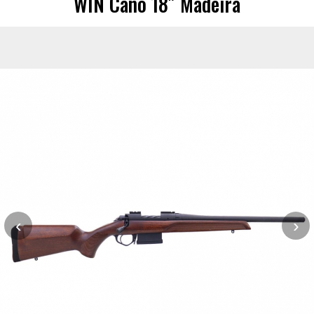
WIN Cano 18″ Madeira
‹
›