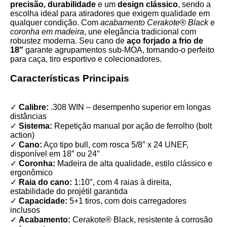
precisão, durabilidade
e um
design clássico
, sendo a
escolha ideal para atiradores que exigem qualidade em
qualquer condição. Com
acabamento Cerakote® Black
e
coronha em madeira
, une elegância tradicional com
robustez moderna. Seu cano de
aço forjado a frio de
18″
garante agrupamentos sub-MOA, tornando-o perfeito
para caça, tiro esportivo e colecionadores.
Características Principais
✓
Calibre:
.308 WIN – desempenho superior em longas
distâncias
✓
Sistema:
Repetição manual por ação de ferrolho (bolt
action)
✓
Cano:
Aço tipo bull, com rosca 5/8″ x 24 UNEF,
disponível em 18″ ou 24″
✓
Coronha:
Madeira de alta qualidade, estilo clássico e
ergonômico
✓
Raia do cano:
1:10″, com 4 raias à direita,
estabilidade do projétil garantida
✓
Capacidade:
5+1 tiros, com dois carregadores
inclusos
✓
Acabamento:
Cerakote® Black, resistente à corrosão