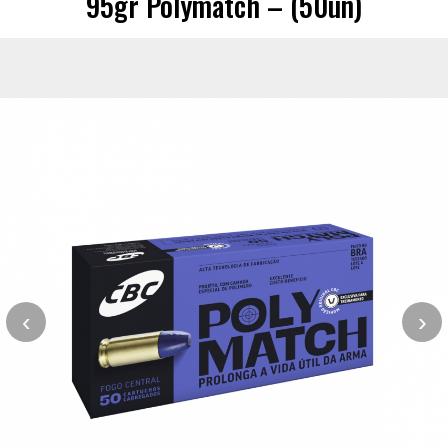
95gr Polymatch – (50un)
‹
›