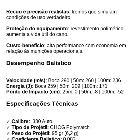
Recuo e precisão realistas:
treinos que simulam
condições de uso verdadeiro.
Proteção do equipamento:
revestimento polimérico
aumenta a vida útil do cano.
Custo-benefício:
alta performance com economia em
relação às munições operacionais.
Desempenho Balístico
Velocidade (m/s):
Boca 290 | 50m: 260 | 100m: 236
Energia (J):
Boca 259 | 50m: 209 | 100m: 171
Ponto de Impacto (cm):
25m: 0 | 50m: -8 | 100m: -52
Especificações Técnicas
✓
Calibre:
.380 Auto
✓
Tipo de Projétil:
CHOG Polymatch
✓
Peso do Projétil:
95 gr (6,2 g)
✓
Coeficiente Balístico:
0,082