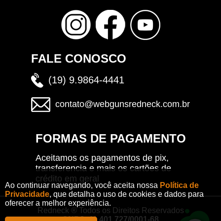
FALE CONOSCO
(19) 9.9864-4441
contato@webgunsredneck.com.br
FORMAS DE PAGAMENTO
Aceitamos os pagamentos de pix,
transferencia e mais os cartões de
crédito em geral
Ao continuar navegando, você aceita nossa
Política de
Privacidade
, que detalha o uso de cookies e dados para
oferecer a melhor experiência.
Redneck ® Todos os Direitos Reservados
CNPJ: 41.401.727/0001-68