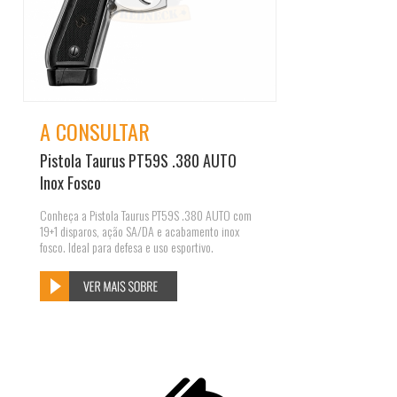
A CONSULTAR
Pistola Taurus PT59S .380 AUTO
Inox Fosco
Conheça a Pistola Taurus PT59S .380 AUTO com
19+1 disparos, ação SA/DA e acabamento inox
fosco. Ideal para defesa e uso esportivo.