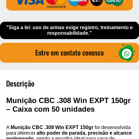
"Siga a lei: uso de armas exige registro, treinamento e
responsabilidade."
Descrição
Munição CBC .308 Win EXPT 150gr
– Caixa com 50 unidades
A
Munição CBC .308 Win EXPT 150gr
foi desenvolvida
para oferecer
alto poder de parada, precisão e alcance
prolongado
, sendo a escolha ideal para
caça de