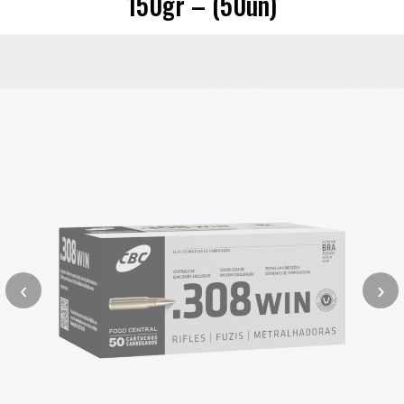
150gr – (50un)
‹
›