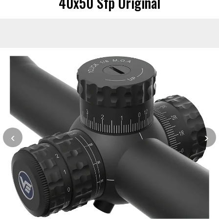
40x50 Sfp Original
‹
›