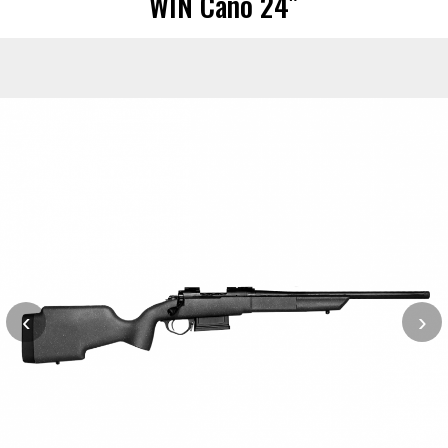
WIN Cano 24″
‹
›