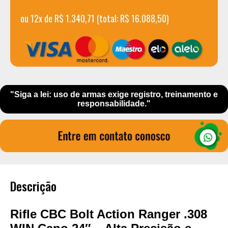
ou 12x de R$ 1.340,71 (total: R$ 16.088,50)
"Siga a lei: uso de armas exige registro, treinamento e
responsabilidade."
Descrição
Rifle CBC Bolt Action Ranger .308