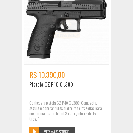
R$ 10.390,00
Pistola CZ P10 C .380
Conheça a pistola CZ P-10 C .380: Compacta,
segura e com ranhuras dianteiras e traseiras para
melhor manuseio. Inclui 3 carregadores de 15
tiros. P...