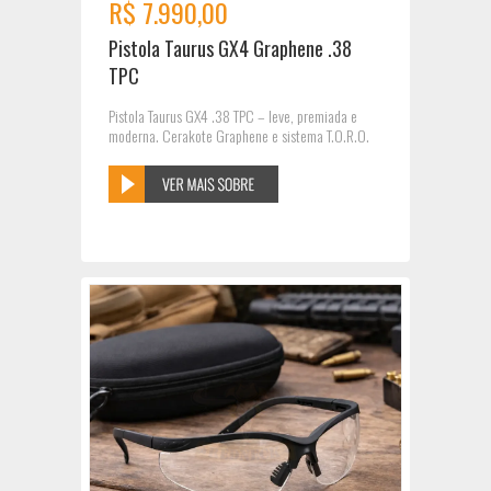
R$ 7.990,00
Pistola Taurus GX4 Graphene .38
TPC
Pistola Taurus GX4 .38 TPC – leve, premiada e
moderna. Cerakote Graphene e sistema T.O.R.O.