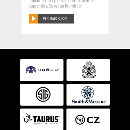
controlada e alta precisão. Ideal para treinos e
competições. Caixa com 10 unidades.