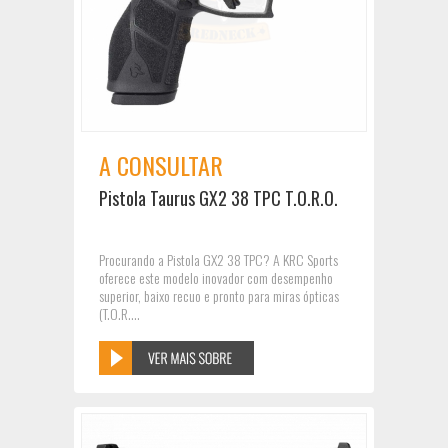
A CONSULTAR
Pistola Taurus GX2 38 TPC T.O.R.O.
Procurando a Pistola GX2 38 TPC? A KRC Sports
oferece este modelo inovador com desempenho
superior, baixo recuo e pronto para miras ópticas
(T.O.R....