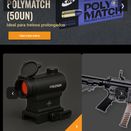
❮
❯
‹
›