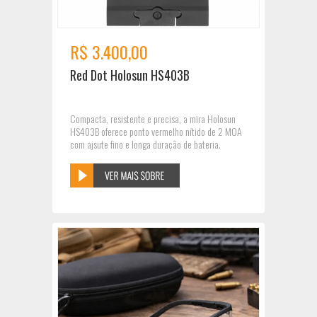
R$ 3.400,00
Red Dot Holosun HS403B
Compacta, resistente e precisa, a mira Holosun
HS403B oferece ponto vermelho nítido de 2 MOA
com ajsute fino e longa duração de bateria.