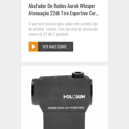
Abafador De Ruídos Aurok Whisper
Atenuação 22db Tiro Esportivo Cor
CINZA
O que você precisa saber sobre este produto Tipo
de protetor: concha. Com um nível de atenuação
sonora de 22 dB. É ajustável.