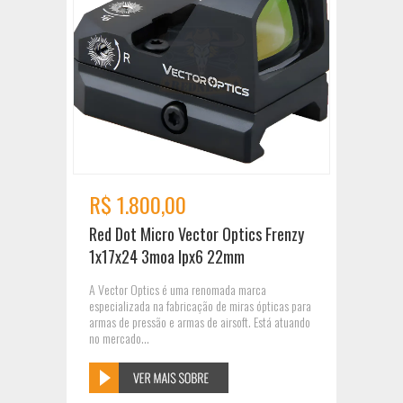
R$ 1.800,00
Red Dot Micro Vector Optics Frenzy
1x17x24 3moa Ipx6 22mm
A Vector Optics é uma renomada marca
especializada na fabricação de miras ópticas para
armas de pressão e armas de airsoft. Está atuando
no mercado...