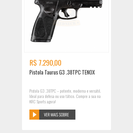
R$ 7.290,00
Pistola Taurus G3 .38TPC TENOX
Pistola G3 .38TPC – potente, moderna e versátil.
Ideal para defesa ou uso tático. Compre a sua na
KRC Sports agora!