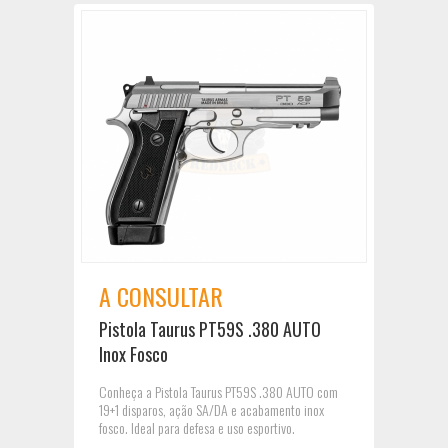
A CONSULTAR
Pistola Taurus PT59S .380 AUTO
Inox Fosco
Conheça a Pistola Taurus PT59S .380 AUTO com
19+1 disparos, ação SA/DA e acabamento inox
fosco. Ideal para defesa e uso esportivo.