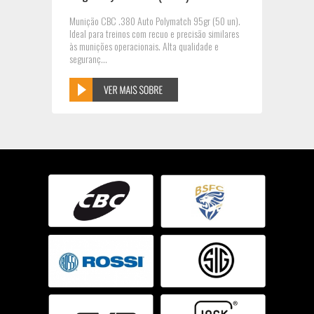
Munição CBC .380 Auto Polymatch 95gr (50 un).
Ideal para treinos com recuo e precisão similares
às munições operacionais. Alta qualidade e
seguranç...