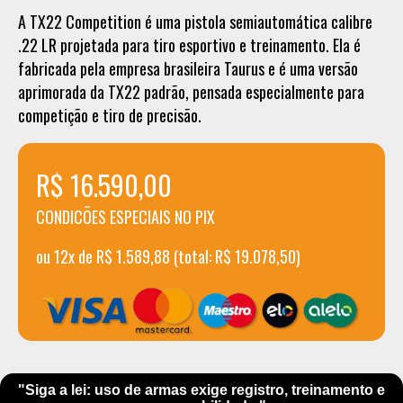
A TX22 Competition é uma pistola semiautomática calibre
.22 LR projetada para tiro esportivo e treinamento. Ela é
fabricada pela empresa brasileira Taurus e é uma versão
aprimorada da TX22 padrão, pensada especialmente para
competição e tiro de precisão. 🎯
R$ 16.590,00
CONDICÕES ESPECIAIS NO PIX
ou 12x de R$ 1.589,88 (total: R$ 19.078,50)
"Siga a lei: uso de armas exige registro, treinamento e