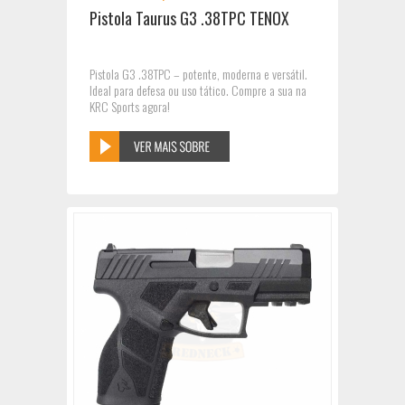
Pistola Taurus G3 .38TPC TENOX
Pistola G3 .38TPC – potente, moderna e versátil.
Ideal para defesa ou uso tático. Compre a sua na
KRC Sports agora!