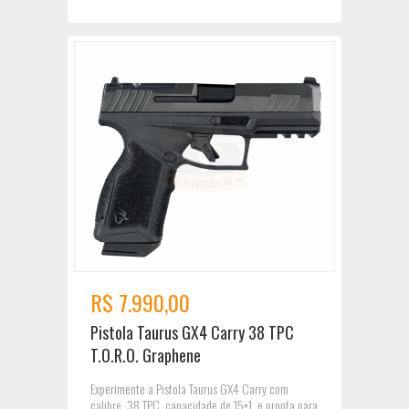
R$ 7.990,00
Pistola Taurus GX4 Carry 38 TPC
T.O.R.O. Graphene
Experimente a Pistola Taurus GX4 Carry com
calibre .38 TPC, capacidade de 15+1, e pronta para