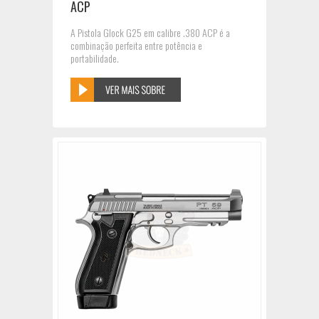
ACP
A Pistola Glock G25 em calibre .380 ACP é a
combinação perfeita entre potência e
portabilidade.