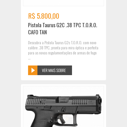
R$ 5.800,00
Pistola Taurus G2C .38 TPC T.O.R.O.
CAFO TAN
Descubra a Pistola Taurus G2c T.O.R.O. com novo
calibre .38 TPC, pronta para mira óptica e perfeita
para as novas regulamentações de armas de fogo
...