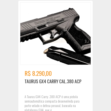
R$ 8.290,00
TAURUS GX4 CARRY CAL.380 ACP
A Taurus GX4 Carry .380 ACP é uma pistola
semiautomática compacta desenvolvida para
porte velado e defesa pessoal, baseada na
plataforma GX4, que é...