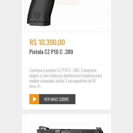
R$ 10.390,00
Pistola CZ P10 C .380
Conheça a pistola CZ P-10 C .380: Compacta,
segura e com ranhuras dianteiras e traseiras para
melhor manuseio. Inclui 3 carregadores de 15
tiros. P...