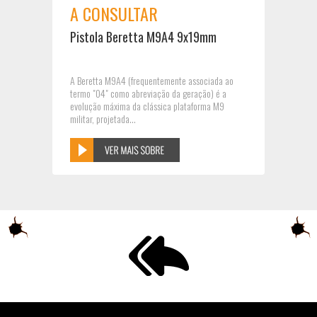
A CONSULTAR
Pistola Beretta M9A4 9x19mm
A Beretta M9A4 (frequentemente associada ao
termo "04" como abreviação da geração) é a
evolução máxima da clássica plataforma M9
militar, projetada...