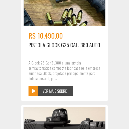
R$ 10.490,00
PISTOLA GLOCK G25 CAL. 380 AUTO
A Glock 25 Gen3 .380 é uma pistola
semiautomática compacta fabricada pela empresa
austríaca Glock, projetada principalmente para
defesa pessoal, po...