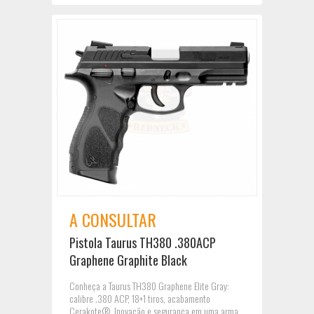
A CONSULTAR
Pistola Taurus TH380 .380ACP
Graphene Graphite Black
Conheça a Taurus TH380 Graphene Elite Gray:
calibre .380 ACP, 18+1 tiros, acabamento
Cerakote®. Inovação e segurança em uma arma.