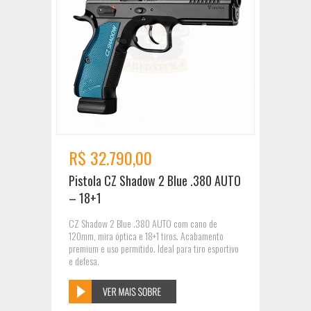
R$ 32.790,00
Pistola CZ Shadow 2 Blue .380 AUTO
– 18+1
CZ Shadow 2 Blue .380 AUTO com cano de
120mm, mira óptica e 18+1 tiros. Acabamento
premium e uso permitido. Ideal para tiro esportivo
e defesa.