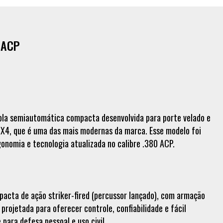
 ACP
ola semiautomática compacta desenvolvida para porte velado e
GX4, que é uma das mais modernas da marca. Esse modelo foi
gonomia e tecnologia atualizada no calibre .380 ACP. 🔫
acta de ação striker-fired (percussor lançado), com armação
projetada para oferecer controle, confiabilidade e fácil
para defesa pessoal e uso civil.