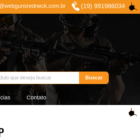
(19) 991986034
o@webgunsredneck.com.br
Buscar
cias
Contato
P