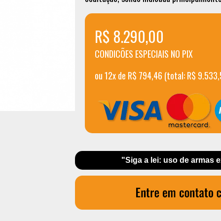
R$ 8.290,00
CONDICÕES ESPECIAIS NO PIX
ou 12x de R$ 794,46 (total: R$ 9.533,
"Siga a lei: uso de armas 