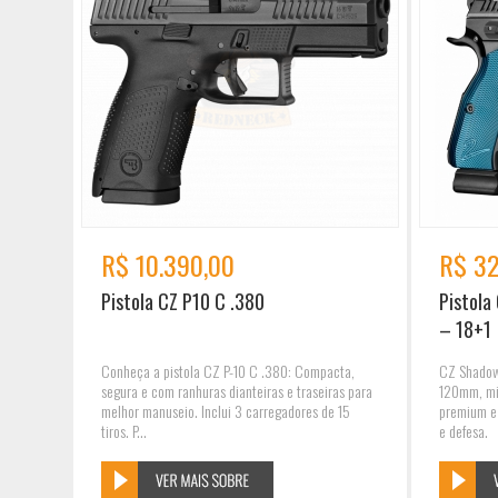
R$ 10.390,00
R$ 32
Pistola CZ P10 C .380
Pistola
– 18+1
Conheça a pistola CZ P-10 C .380: Compacta,
CZ Shadow
segura e com ranhuras dianteiras e traseiras para
120mm, mir
melhor manuseio. Inclui 3 carregadores de 15
premium e 
tiros. P...
e defesa.