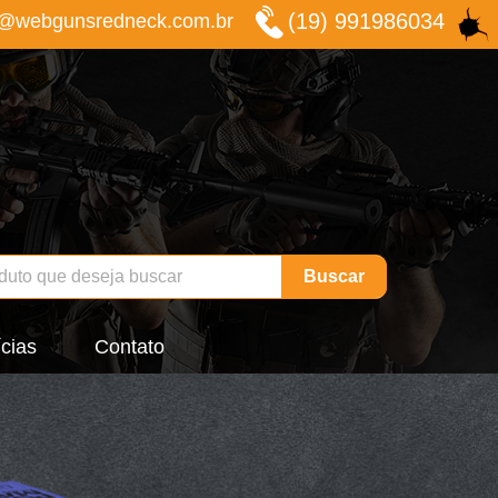
(19) 991986034
o@webgunsredneck.com.br
Buscar
cias
Contato