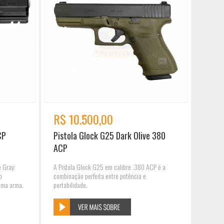
R$ 10.500,00
CP
Pistola Glock G25 Dark Olive 380
ACP
 Gray:
A Pistola Glock G25 em calibre .380 ACP é a
o
combinação perfeita entre potência e
uma arma.
portabilidade.