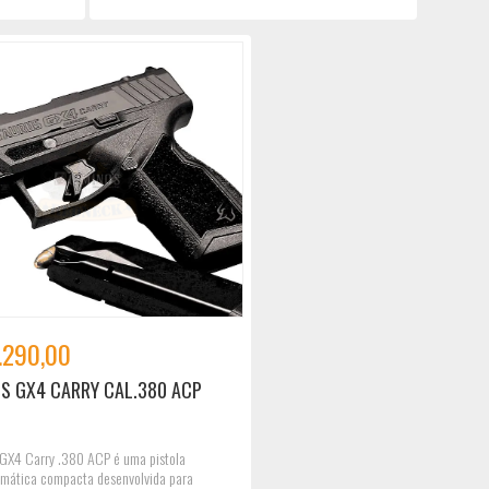
.290,00
S GX4 CARRY CAL.380 ACP
 GX4 Carry .380 ACP é uma pistola
mática compacta desenvolvida para