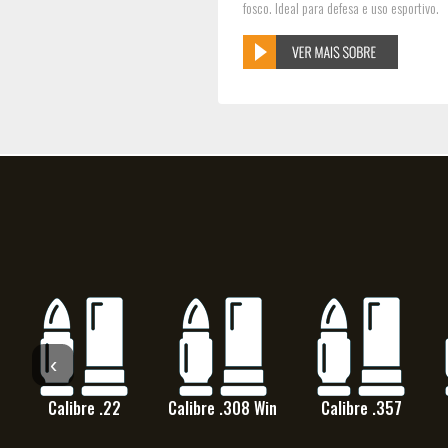
fosco. Ideal para defesa e uso esportivo.
‹
Calibre .22
Calibre .308 Win
Calibre .357