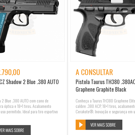
.790,00
A CONSULTAR
 CZ Shadow 2 Blue .380 AUTO
Pistola Taurus TH380 .380A
Graphene Graphite Black
 2 Blue .380 AUTO com cano de
Conheça a Taurus TH380 Graphene Elite
a óptica e 18+1 tiros. Acabamento
calibre .380 ACP, 18+1 tiros, acabament
uso permitido. Ideal para tiro esportivo
Cerakote®. Inovação e segurança em 