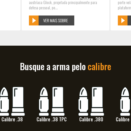
austríaca Glock, projetada principalmente para
porte ve
defesa pessoal, po...
plataform
Busque a arma pelo
calibre
Calibre .38
Calibre .38 TPC
Calibre .380
Calibre