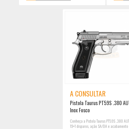
A CONSULTAR
Pistola Taurus PT59S .380 A
Inox Fosco
Conheça a Pistola Taurus PT59S .380 A
19+1 disparos, ação SA/DA e acabamento 