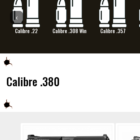
‹
Calibre .22
Calibre .308 Win
Calibre .357
Calibre .380