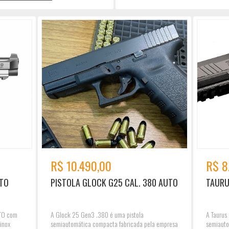
R$ 10.490,00
R$ 8
UTO
PISTOLA GLOCK G25 CAL. 380 AUTO
TAURU
UTO com
A Glock 25 Gen3 .380 é uma pistola
A Taurus
inox
semiautomática compacta fabricada pela empresa
semiauto