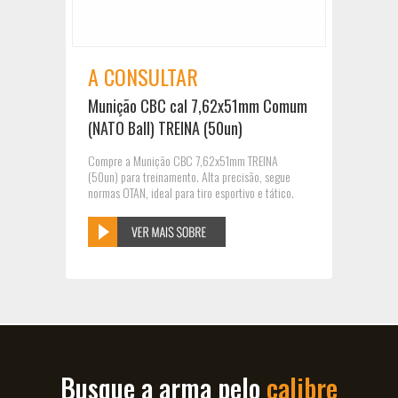
A CONSULTAR
Munição CBC cal 7,62x51mm Comum
(NATO Ball) TREINA (50un)
Compre a Munição CBC 7,62x51mm TREINA
(50un) para treinamento. Alta precisão, segue
normas OTAN, ideal para tiro esportivo e tático.
Busque a arma pelo
calibre