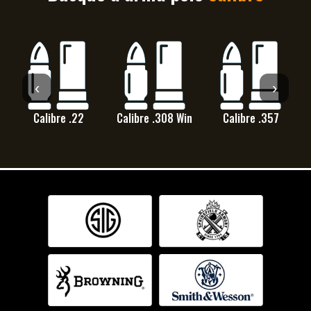
‹
›
Calibre .22
Calibre .308 Win
Calibre .357