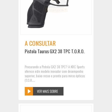
A CONSULTAR
Pistola Taurus GX2 38 TPC T.O.R.O.
Procurando a Pistola GX2 38 TPC? A KRC Sports
oferece este modelo inovador com desempenho
superior, baixo recuo e pronto para miras ópticas
(T.O.R....