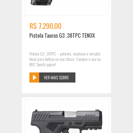
R$ 7.290,00
Pistola Taurus G3 .38TPC TENOX
Pistola G3 .38TPC – potente, moderna e versátil.
Ideal para defesa ou uso tático. Compre a sua na
KRC Sports agora!