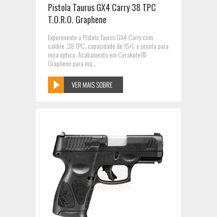
Pistola Taurus GX4 Carry 38 TPC
T.O.R.O. Graphene
Experimente a Pistola Taurus GX4 Carry com
calibre .38 TPC, capacidade de 15+1, e pronta para
mira óptica. Acabamento em Cerakote®
Graphene para má...