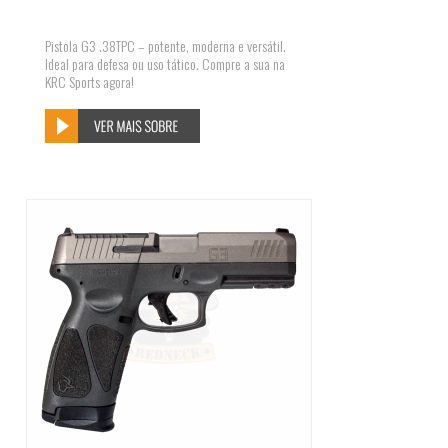
Pistola G3 .38TPC – potente, moderna e versátil.
Ideal para defesa ou uso tático. Compre a sua na
KRC Sports agora!