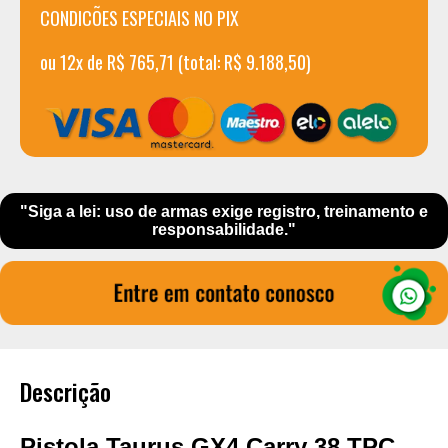
CONDICÕES ESPECIAIS NO PIX
ou 12x de R$ 765,71 (total: R$ 9.188,50)
"Siga a lei: uso de armas exige registro, treinamento e
responsabilidade."
Descrição
Pistola Taurus GX4 Carry 38 TPC