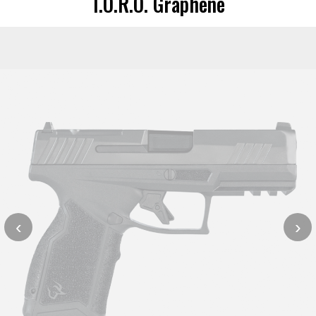
T.O.R.O. Graphene
‹
›