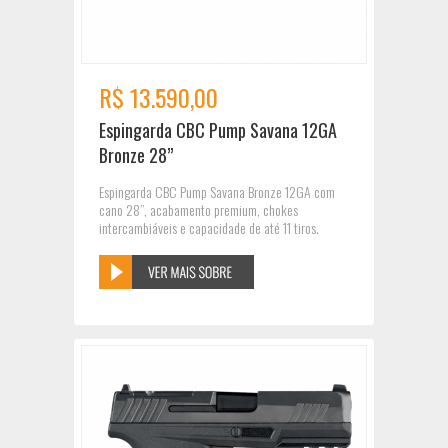
R$ 13.590,00
Espingarda CBC Pump Savana 12GA
Bronze 28”
Espingarda CBC Pump Savana Bronze 12GA com
cano 28”, acabamento premium, chokes
intercambiáveis e capacidade de até 11 tiros.