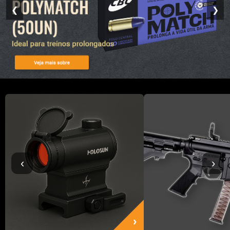
❮
❯
‹
›