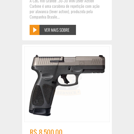
A CBC Rio Grande .30-30 WIN Lever Action
Carbine é uma carabina de repetição com ação
por alavanca (lever action), produzida pela
Companhia Brasile...
R$ 8.500,00