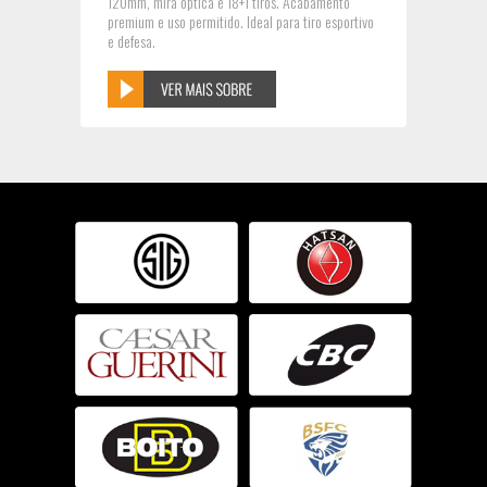
120mm, mira óptica e 18+1 tiros. Acabamento
premium e uso permitido. Ideal para tiro esportivo
e defesa.