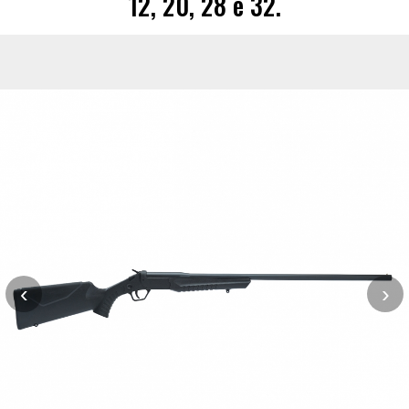
12, 20, 28 e 32.
‹
›