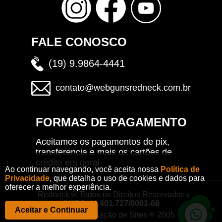
FALE CONOSCO
(19) 9.9864-4441
contato@webgunsredneck.com.br
FORMAS DE PAGAMENTO
Aceitamos os pagamentos de pix,
transferencia e mais os cartões de
crédito em geral
Ao continuar navegando, você aceita nossa
Política de
Privacidade
, que detalha o uso de cookies e dados para
oferecer a melhor experiência.
Redneck ® Todos os Direitos Reservados
CNPJ: 41.401.727/0001-68
Aceitar e Continuar
CRISOFT - Criação de Sites ® 2005